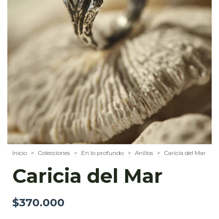
Inicio
>
Colecciones
>
En lo profundo
>
Anillos
>
Caricia del Mar
Caricia del Mar
$370.000