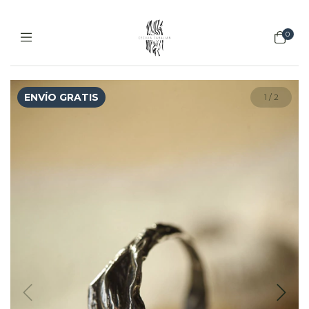
0
ENVÍO GRATIS
1
/
2