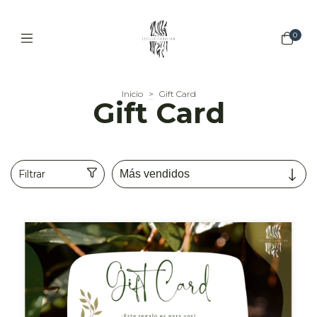
0
Inicio
>
Gift Card
Gift Card
Filtrar