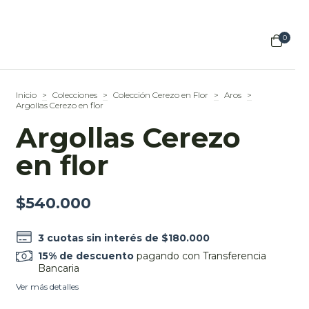
0
Inicio
>
Colecciones
>
Colección Cerezo en Flor
>
Aros
>
Argollas Cerezo en flor
Argollas Cerezo
en flor
$540.000
3
cuotas sin interés de
$180.000
15% de descuento
pagando con Transferencia
Bancaria
Ver más detalles