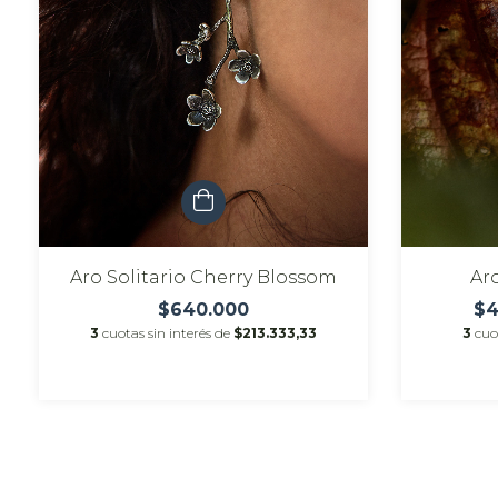
Aro Solitario Cherry Blossom
Ar
$640.000
$4
3
cuotas sin interés de
$213.333,33
3
cuo