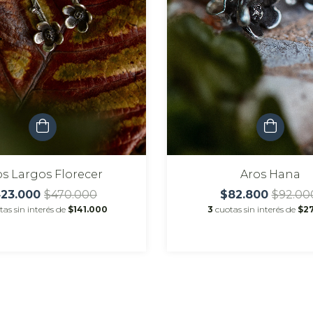
os Largos Florecer
Aros Hana
23.000
$470.000
$82.800
$92.00
tas sin interés de
$141.000
3
cuotas sin interés de
$27